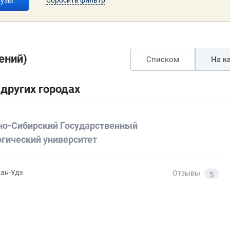
вузы
ений)
Списком
На ка
других городах
но-Сибирский Государственный
огический университет
лан-Удэ
Отзывы
5