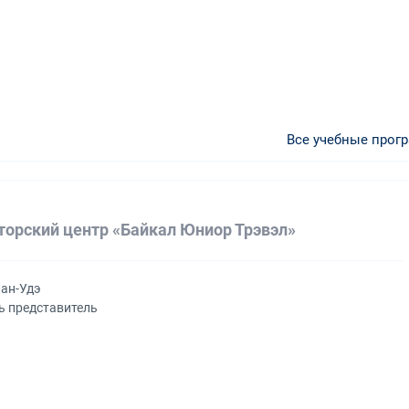
Все учебные прог
торский центр «Байкал Юниор Трэвэл»
лан-Удэ
ь представитель