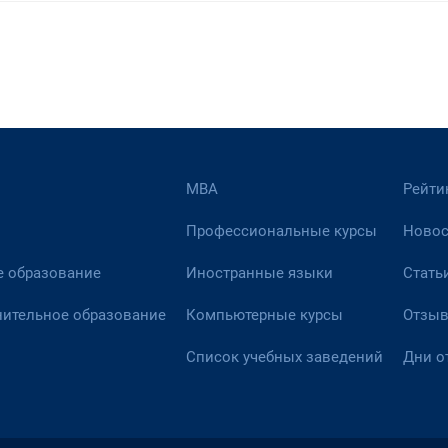
МВА
Рейти
Профессиональные курсы
Новос
 образование
Иностранные языки
Стать
ительное образование
Компьютерные курсы
Отзы
Список учебных заведений
Дни о