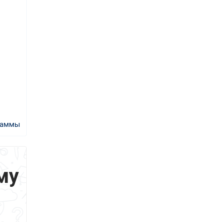
раммы
му