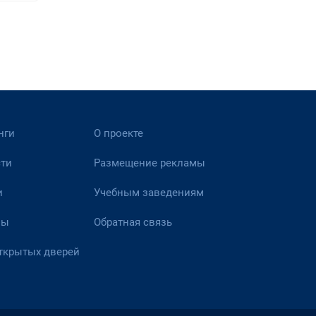
нги
О проекте
ти
Размещение рекламы
и
Учебным заведениям
вы
Обратная связь
ткрытых дверей